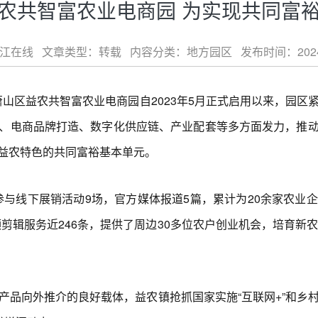
农共智富农业电商园 为实现共同富
在线 文章类型：转载 内容分类：地方园区 发布时间：2024-02-
山区益农共智富农业电商园自2023年5月正式启用以来，园区
、电商品牌打造、数字化供应链、产业配套等多方面发力，推
益农特色的共同富裕基本单元。
参与线下展销活动9场，官方媒体报道5篇，累计为20余家农业
频剪辑服务近246条，提供了周边30多位农户创业机会，培育新
向外推介的良好载体，益农镇抢抓国家实施“互联网+”和乡