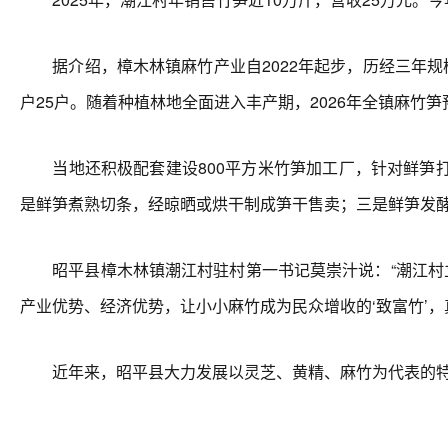
据介绍，樟木林镇麻竹产业自2022年起步，历经三年规
户25户。随着种植林地全面进入丰产期，2026年全镇麻竹笋
当地还积极配套建设800平方米竹笋加工厂，针对鲜笋打
是鲜笋煮熟切条，经晾晒或烘干制成笋干售卖；三是鲜笋发
昭平县樟木林镇潮江村驻村第一书记莫崇汁说：“潮江村立
产业优势、经济优势，让小小麻竹成为民众增收的‘致富竹’，真
近年来，昭平县大力发展以灵芝、黄精、麻竹为代表的特色产业