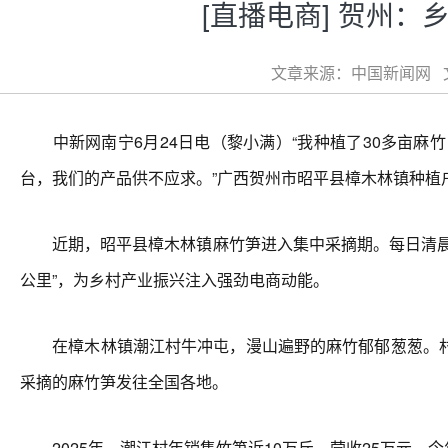
[直播电商] 贺州：
文章来源：中国新闻网 文章
中新网南宁6月24日电（黎小满）“我种植了30多亩麻竹
台，我们的产品供不应求。”广西贺州市昭平县樟木林镇种植
近期，昭平县樟木林镇麻竹笋进入集中采摘期。每日清晨，
公里”，为乡村产业振兴注入强劲电商动能。
在樟木林镇潮江村牛冲屯，漫山遍野的麻竹郁郁葱葱。村
采摘的麻竹笋发往全国各地。
2025年，潮江村年销售竹笋近10万斤，营收25万元。今