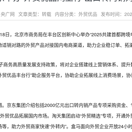
央广网 文章类型：转载 内容分类：外贸优品 发布时间：2025-04-
8日，北京市商务局在丰台区创新中心举办“2025共建首都跨境
动适销对路的外贸产品对接国内电商渠道，助力企业稳订单、拓
子商务高质量发展支持政策，将对企业搭建线上营销体系、提升
“外贸优品丰台行”助企服务平台，协助企业拓展线上消费场景，
京东集团介绍包括2000亿元出口转内销产品专项采购资金、
外贸优品拓展国内市场。淘天集团启动“外贸精选”专项，开通外
等，助力外贸商家快速“外转内”。盒马面向外贸企业开放24小时