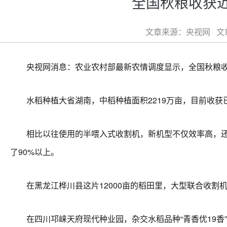
全国秋粮收获
文章来源：央视网 文章类
央视网消息：农业农村部最新农情调度显示，全国秋粮收
水稻种植大省湖南，中稻种植面积2219万亩，目前收获已
相比以往使用的半喂入式收割机，新机型不仅效率高，还能
了90%以上。
在黑龙江桦川县这片12000亩的稻田里，大型联合收割机
在四川邛崃天府现代种业园，杂交水稻品种“青香优19香”