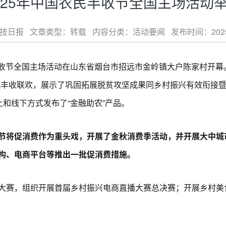
025年中国农民丰收节全国主场活动
日报 文章类型：转载 内容分类：活动要闻 发布时间：2025-09-
收节全国主场活动在山东省烟台市招远市金岭镇大户陈家村开幕。
祝丰收联欢，展示了巩固拓展脱贫攻坚成果同乡村振兴有效衔接暨
上和线下方式发布了“金融助农”产品。
节将促消费作为重头戏，开展了金秋消费季活动，并开展大中城市
构、电商平台等推出一批促消费措施。
赛，组织开展首届乡村振兴电商直播大赛总决赛；开展乡村美