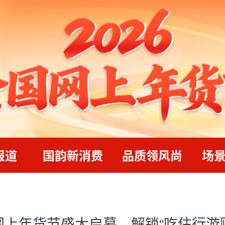
报道
国韵新消费
品质领风尚
场
南网上年货节盛大启幕，解锁“吃住行游