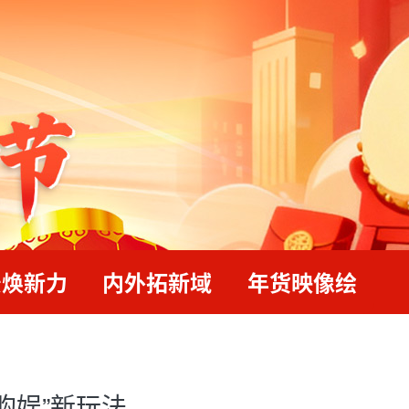
景焕新力
内外拓新域
年货映像绘
购娱”新玩法