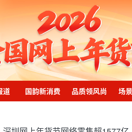
报道
国韵新消费
品质领风尚
场
深圳网上年货节网络零售超1577亿