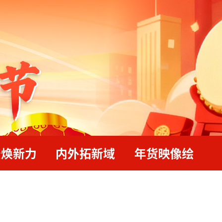
景焕新力
内外拓新域
年货映像绘