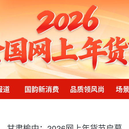
报道
国韵新消费
品质领风尚
场
甘肃榆中：2026网上年货节启幕