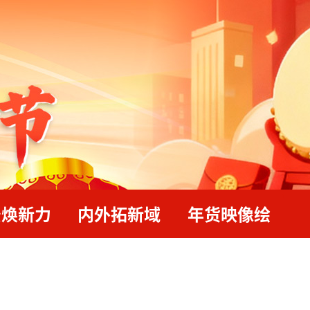
景焕新力
内外拓新域
年货映像绘