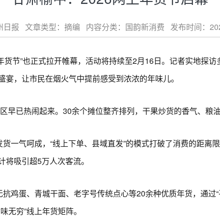
日报 文章类型：摘编 内容分类：国韵新消费 发布时间：2026-01-
上年货节”也正式拉开帷幕，活动将持续至2月16日。记者实地探
盛宴，让市民在烟火气中提前感受到浓浓的年味儿。
区早已热闹起来。30余个摊位整齐排列，干果炒货的香气、粮
货一气呵成，“线上下单、县域直发”的模式打破了消费的距离
计将吸引超5万人次客流。
抗鸡蛋、青城干面、老字号传统点心等20余种优质年货，通过“
味无穷”线上年货矩阵。