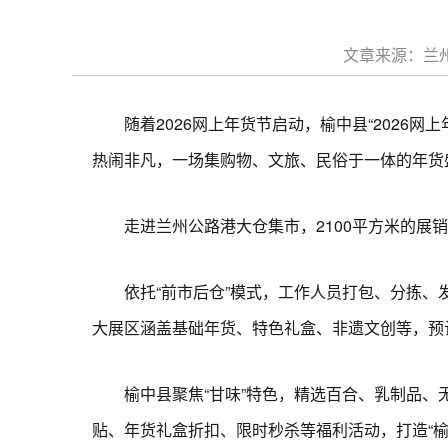
文章来源：兰州
随着2026网上年货节启动，榆中县“2026网
热闹非凡，一场集购物、文旅、民俗于一体的年货
走进兰州公路港大仓集市，2100平方米的展销
依托“前市后仓”模式，工作人员打包、分拣、发
大展区涵盖基础年货、特色礼盒、非遗文创等，预
榆中县聚焦“甘味”特色，精选百合、乳制品、无
贴、年货礼盒折扣、限时秒杀等福利活动，打造“榆