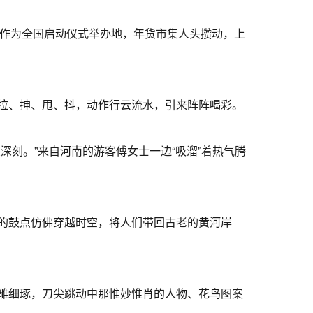
作为全国启动仪式举办地，年货市集人头攒动，上
拉、抻、甩、抖，动作行云流水，引来阵阵喝彩。
刻。”来自河南的游客傅女士一边“吸溜”着热气腾
的鼓点仿佛穿越时空，将人们带回古老的黄河岸
雕细琢，刀尖跳动中那惟妙惟肖的人物、花鸟图案