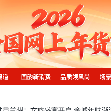
报道
国韵新消费
品质领风尚
场
甘肃兰州：文旅盛宴开启 金城年味渐