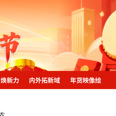
景焕新力
内外拓新域
年货映像绘
浓