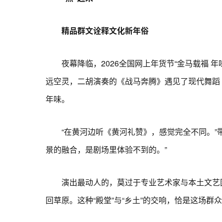
精品群文诠释文化新年俗
夜幕降临，2026全国网上年货节“金马载福 
远空灵，二胡演奏的《战马奔腾》遇见了现代舞蹈
年味。
“在黄河边听《黄河礼赞》，感觉完全不同。”带
景的融合，是剧场里体验不到的。”
演出最动人的，莫过于专业艺术家与本土文艺团
回草原。这种“殿堂”与“乡土”的交响，恰是这场群