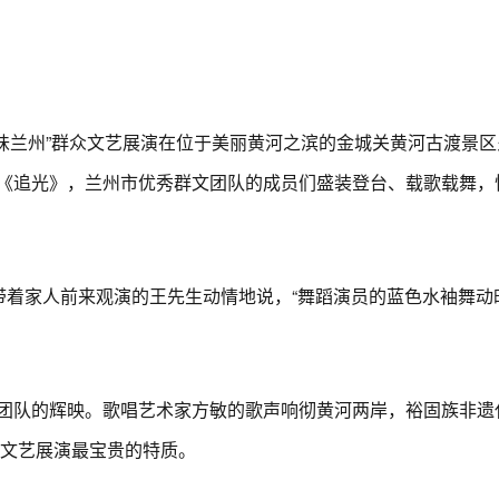
年味兰州”群众文艺展演在位于美丽黄河之滨的金城关黄河古渡景
《追光》，兰州市优秀群文团队的成员们盛装登台、载歌载舞，
着家人前来观演的王先生动情地说，“舞蹈演员的蓝色水袖舞动
队的辉映。歌唱艺术家方敏的歌声响彻黄河两岸，裕固族非遗
众文艺展演最宝贵的特质。