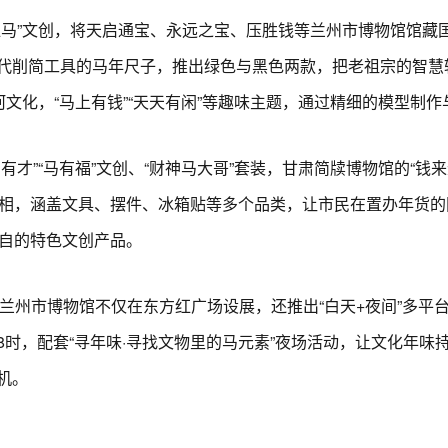
”文创，将天启通宝、永远之宝、压胜钱等兰州市博物馆馆藏
代削简工具的马年尺子，推出绿色与黑色两款，把老祖宗的智慧
河文化，“马上有钱”“天天有闲”等趣味主题，通过精细的模型制
”“马有福”文创、“财神马大哥”套装，甘肃简牍博物馆的“钱来
亮相，涵盖文具、摆件、冰箱贴等多个品类，让市民在置办年货
各自的特色文创产品。
兰州市博物馆不仅在东方红广场设展，还推出“白天+夜间”多平
时，配套“寻年味·寻找文物里的马元素”夜场活动，让文化年味
机。