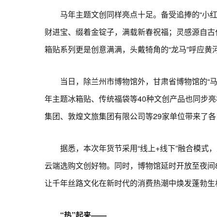
马年主题文创同样亮点十足。备受追捧的“小红马
财进宝、缀着金锭子，满载新春祝福；灵感源自古
箱贴系列更是创意满满，头戴犄角的“龙马”呼应黄
当日，除兰州市博物馆外，甘肃省博物馆的“马有才
年主题冰箱贴、传统福袋等40种文创产品也同步
集团、敦煌文旅集团有限公司等29家单位带来了
据悉，本次年货节采用“线上+线下”融合模式，
云端选购文创好物。同时，博物馆延时开放至夜间8
让千年丝路文化在新时代的消费热潮中焕发蓬勃生
“热”起来——