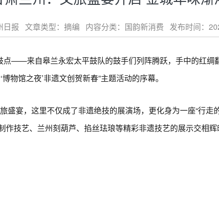
日报 文章类型：摘编 内容分类：国韵新消费 发布时间：2026-01-
点——来自皋兰永宏太平鼓队的鼓手们列阵腾跃，手中的红绸
‘博物馆之夜’非遗文创贺新春”主题活动的序幕。
旅盛宴，这里不仅成了非遗绝技的展演场，更化身为一座“行走的
制作技艺、兰州刻葫芦、掐丝珐琅等精彩非遗技艺的展示交相辉