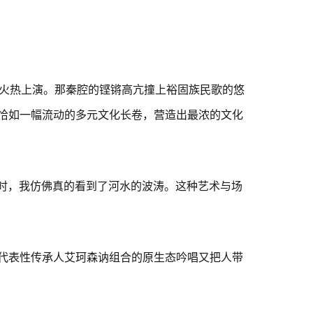
区火热上演。那秦腔的铿锵高亢撞上裕固族民歌的悠
恰如一幅流动的多元文化长卷，营造出最浓的文化
时，我仿佛真的看到了河水的波涛。这种艺术与场
代表性传承人艾珂森讷组合的原生态吟唱又把人带