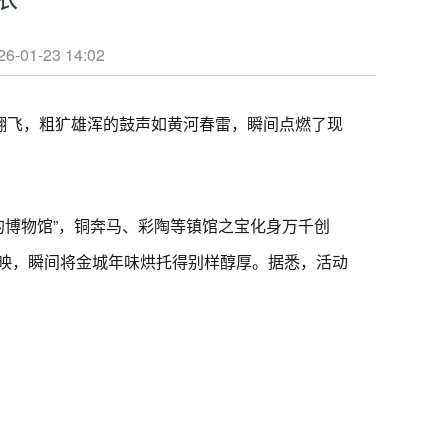
23 14:02
翻飞，粗犷雄浑的鼓声如黄河春雷，瞬间点燃了现
博物馆”，铜奔马、彩陶等镇馆之宝化身万千创
映，瞬间将金城年味烘托得别样醇厚。据悉，活动