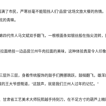
了市民，严寒丝毫不能阻挡人们“品尝”这场文旅大餐的热情。
民的青睐。
四代传人马文斌双手翻飞，一根根面条如银丝般在指尖流转，
面绝技一边品尝兰州牛肉拉面的美味，这种体验真是令人印象深
层外三层，身着传统服饰的鼓手们腾挪跳跃，鼓槌翻飞，雄浑
展的王大爷感慨道，“这鼓声，就是我们兰州人过年的记忆。”
甘肃省工艺美术大师阮熙越手持刻刀，在不足方寸的葫芦上精