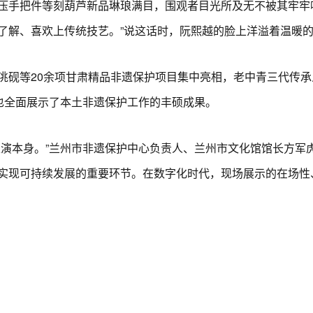
压手把件等刻葫芦新品琳琅满目，围观者目光所及无不被其牢牢
了解、喜欢上传统技艺。”说这话时，阮熙越的脸上洋溢着温暖
砚等20余项甘肃精品非遗保护项目集中亮相，老中青三代传承
，也全面展示了本土非遗保护工作的丰硕成果。
本身。”兰州市非遗保护中心负责人、兰州市文化馆馆长方军虎
实现可持续发展的重要环节。在数字化时代，现场展示的在场性