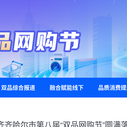
双品综合报道
融合赋能线下
品质消费提
齐齐哈尔市第八届“双品网购节”圆满