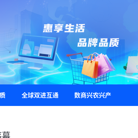
质
全球双进互通
数商兴农兴产
落幕