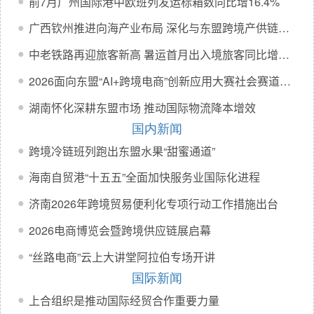
前7月广州国际港中欧班列发运标箱数同比增16.4%
●
广西钦州推进向海产业布局 深化与东盟跨境产供链合作
●
中老铁路再迎旅客新高 暑运首月出入境旅客同比增超38%
●
2026面向东盟“AI+跨境电商”创新应用大赛社会赛道决赛在南宁举行
●
湖南怀化深耕东盟市场 推动国际物流降本增效
●
国内新闻
跨境冷链班列跑出东盟水果“甜蜜通道”
●
海南自贸港“十五五”全面加快服务业国际化进程
●
济南2026年跨境贸易便利化专项行动工作措施出台
●
2026电商博览会暨跨境供应链展启幕
●
“丝路电商”云上大讲堂阿拉伯专场开讲
●
国际新闻
上合组织是推动国际经贸合作重要力量
●